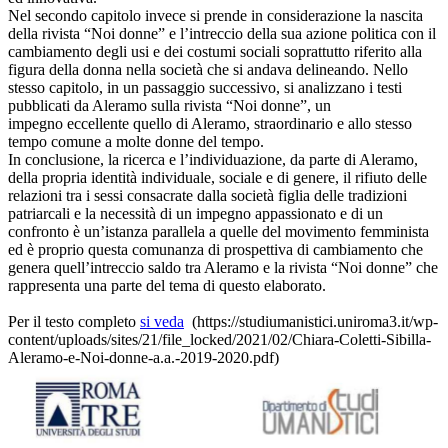
Nel secondo capitolo invece si prende in considerazione la nascita
della rivista “Noi donne” e l’intreccio della sua azione politica con il
cambiamento degli usi e dei costumi sociali soprattutto riferito alla
figura della donna nella società che si andava delineando. Nello
stesso capitolo, in un passaggio successivo, si analizzano i testi
pubblicati da Aleramo sulla rivista “Noi donne”, un
impegno eccellente quello di Aleramo, straordinario e allo stesso
tempo comune a molte donne del tempo.
In conclusione, la ricerca e l’individuazione, da parte di Aleramo,
della propria identità individuale, sociale e di genere, il rifiuto delle
relazioni tra i sessi consacrate dalla società figlia delle tradizioni
patriarcali e la necessità di un impegno appassionato e di un
confronto è un’istanza parallela a quelle del movimento femminista
ed è proprio questa comunanza di prospettiva di cambiamento che
genera quell’intreccio saldo tra Aleramo e la rivista “Noi donne” che
rappresenta una parte del tema di questo elaborato.
Per il testo completo
si veda
(https://studiumanistici.uniroma3.it/wp-
content/uploads/sites/21/file_locked/2021/02/Chiara-Coletti-Sibilla-
Aleramo-e-Noi-donne-a.a.-2019-2020.pdf)