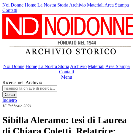
Noi Donne
Home
La Nostra Storia
Archivio
Materiali
Area Stampa
Contatti
Noi Donne
Home
La Nostra Storia
Archivio
Materiali
Area Stampa
Contatti
Menu
Ricerca nell'Archivio
Cerca
Indietro
16 Febbraio 2021
Sibilla Aleramo: tesi di Laurea
di Chiara Coletti. Relatrice: