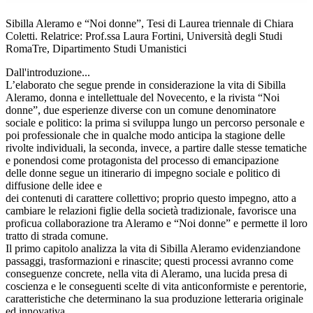
Sibilla Aleramo e “Noi donne”, Tesi di Laurea triennale di Chiara
Coletti. Relatrice: Prof.ssa Laura Fortini, Università degli Studi
RomaTre, Dipartimento Studi Umanistici
Dall'introduzione...
L’elaborato che segue prende in considerazione la vita di Sibilla
Aleramo, donna e intellettuale del Novecento, e la rivista “Noi
donne”, due esperienze diverse con un comune denominatore
sociale e politico: la prima si sviluppa lungo un percorso personale e
poi professionale che in qualche modo anticipa la stagione delle
rivolte individuali, la seconda, invece, a partire dalle stesse tematiche
e ponendosi come protagonista del processo di emancipazione
delle donne segue un itinerario di impegno sociale e politico di
diffusione delle idee e
dei contenuti di carattere collettivo; proprio questo impegno, atto a
cambiare le relazioni figlie della società tradizionale, favorisce una
proficua collaborazione tra Aleramo e “Noi donne” e permette il loro
tratto di strada comune.
Il primo capitolo analizza la vita di Sibilla Aleramo evidenziandone
passaggi, trasformazioni e rinascite; questi processi avranno come
conseguenze concrete, nella vita di Aleramo, una lucida presa di
coscienza e le conseguenti scelte di vita anticonformiste e perentorie,
caratteristiche che determinano la sua produzione letteraria originale
ed innovativa.