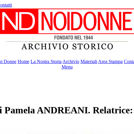
ontatti
i Donne
Home
La Nostra Storia
Archivio
Materiali
Area Stampa
Conta
Menu
ea di Pamela ANDREANI. Relatric