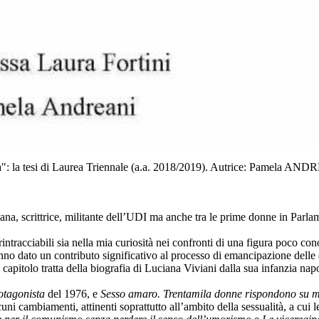
raria": la tesi di Laurea Triennale (a.a. 2018/2019). Autrice: Pamela 
igiana, scrittrice, militante dell’UDI ma anche tra le prime donne in Par
tracciabili sia nella mia curiosità nei confronti di una figura poco cono
nno dato un contributo significativo al processo di emancipazione delle
o capitolo tratta della biografia di Luciana Viviani dalla sua infanzia napo
rotagonista
del 1976, e
Sesso amaro. Trentamila donne rispondono su ma
cuni cambiamenti, attinenti soprattutto all’ambito della sessualità, a cu