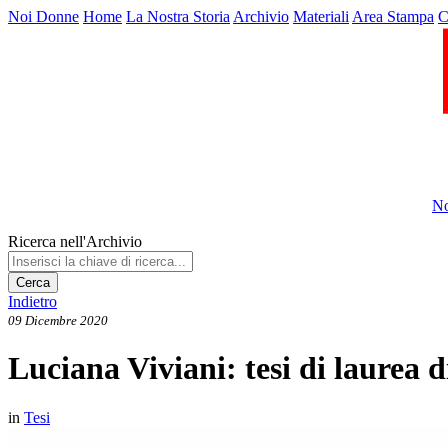
Noi Donne
Home
La Nostra Storia
Archivio
Materiali
Area Stampa
C
No
Ricerca nell'Archivio
Cerca
Indietro
09 Dicembre 2020
Luciana Viviani: tesi di laur
in
Tesi