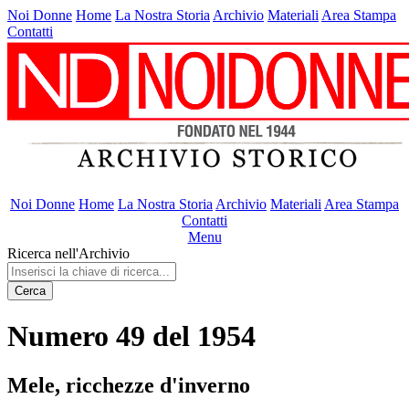
Noi Donne
Home
La Nostra Storia
Archivio
Materiali
Area Stampa
Contatti
Noi Donne
Home
La Nostra Storia
Archivio
Materiali
Area Stampa
Contatti
Menu
Ricerca nell'Archivio
Cerca
Numero 49 del 1954
Mele, ricchezze d'inverno