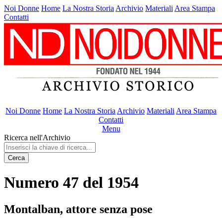
Noi Donne
Home
La Nostra Storia
Archivio
Materiali
Area Stampa
Contatti
Noi Donne
Home
La Nostra Storia
Archivio
Materiali
Area Stampa
Contatti
Menu
Ricerca nell'Archivio
Cerca
Numero 47 del 1954
Montalban, attore senza pose