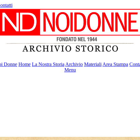
ontatti
i Donne
Home
La Nostra Storia
Archivio
Materiali
Area Stampa
Conta
Menu