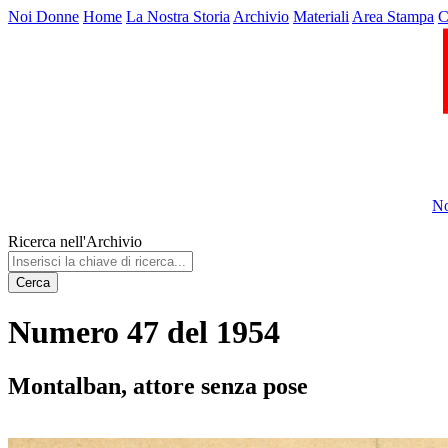
Noi Donne
Home
La Nostra Storia
Archivio
Materiali
Area Stampa
C
No
Ricerca nell'Archivio
Cerca
Numero 47 del 1954
Montalban, attore senza pose