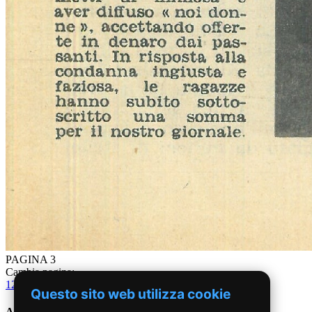
PAGINA 3
Cambia pagina:
1
2
3
4
5
6
7
8
9
10
11
12
13
14
15
16
17
18
19
20
21
22
23
24
Questo sito web utilizza cookie
Anni '50