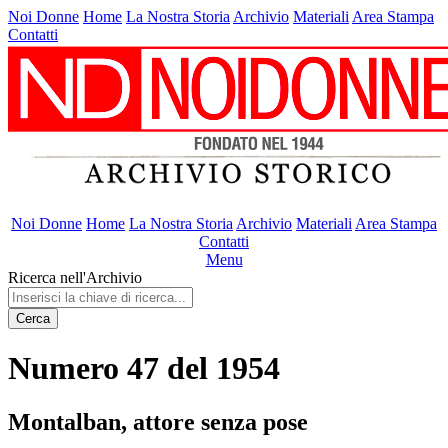
Noi Donne
Home
La Nostra Storia
Archivio
Materiali
Area Stampa
Contatti
Noi Donne
Home
La Nostra Storia
Archivio
Materiali
Area Stampa
Contatti
Menu
Ricerca nell'Archivio
Cerca
Numero 47 del 1954
Montalban, attore senza pose