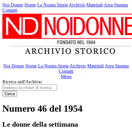
Noi Donne
Home
La Nostra Storia
Archivio
Materiali
Area Stampa
Contatti
Noi Donne
Home
La Nostra Storia
Archivio
Materiali
Area Stampa
Contatti
Menu
Ricerca nell'Archivio
Cerca
Numero 46 del 1954
Le donne della settimana