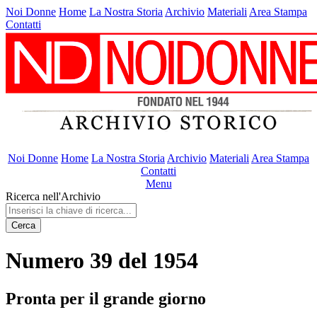
Noi Donne
Home
La Nostra Storia
Archivio
Materiali
Area Stampa
Contatti
Noi Donne
Home
La Nostra Storia
Archivio
Materiali
Area Stampa
Contatti
Menu
Ricerca nell'Archivio
Cerca
Numero 39 del 1954
Pronta per il grande giorno