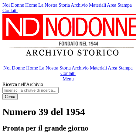
Noi Donne
Home
La Nostra Storia
Archivio
Materiali
Area Stampa
Contatti
Noi Donne
Home
La Nostra Storia
Archivio
Materiali
Area Stampa
Contatti
Menu
Ricerca nell'Archivio
Cerca
Numero 39 del 1954
Pronta per il grande giorno