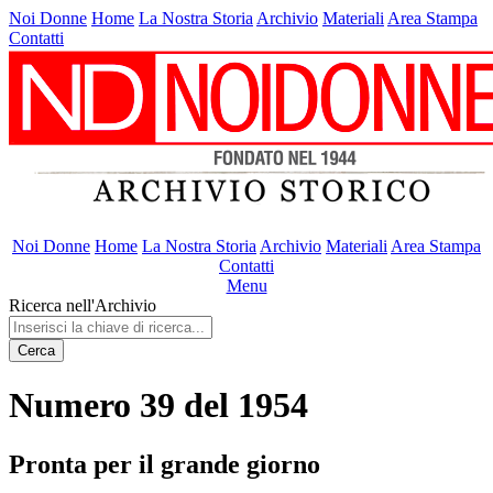
Noi Donne
Home
La Nostra Storia
Archivio
Materiali
Area Stampa
Contatti
Noi Donne
Home
La Nostra Storia
Archivio
Materiali
Area Stampa
Contatti
Menu
Ricerca nell'Archivio
Cerca
Numero 39 del 1954
Pronta per il grande giorno