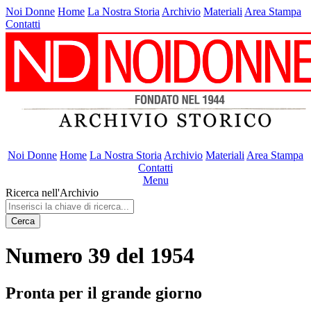
Noi Donne
Home
La Nostra Storia
Archivio
Materiali
Area Stampa
Contatti
Noi Donne
Home
La Nostra Storia
Archivio
Materiali
Area Stampa
Contatti
Menu
Ricerca nell'Archivio
Cerca
Numero 39 del 1954
Pronta per il grande giorno