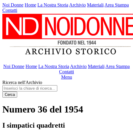
Noi Donne
Home
La Nostra Storia
Archivio
Materiali
Area Stampa
Contatti
Noi Donne
Home
La Nostra Storia
Archivio
Materiali
Area Stampa
Contatti
Menu
Ricerca nell'Archivio
Cerca
Numero 36 del 1954
I simpatici quadretti