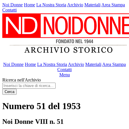
Noi Donne
Home
La Nostra Storia
Archivio
Materiali
Area Stampa
Contatti
Noi Donne
Home
La Nostra Storia
Archivio
Materiali
Area Stampa
Contatti
Menu
Ricerca nell'Archivio
Cerca
Numero 51 del 1953
Noi Donne VIII n. 51