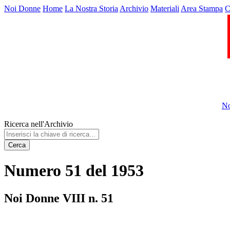
Noi Donne
Home
La Nostra Storia
Archivio
Materiali
Area Stampa
C
No
Ricerca nell'Archivio
Cerca
Numero 51 del 1953
Noi Donne VIII n. 51