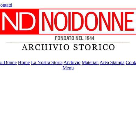
ontatti
i Donne
Home
La Nostra Storia
Archivio
Materiali
Area Stampa
Conta
Menu