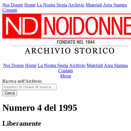
Noi Donne
Home
La Nostra Storia
Archivio
Materiali
Area Stampa
Contatti
Noi Donne
Home
La Nostra Storia
Archivio
Materiali
Area Stampa
Contatti
Menu
Ricerca nell'Archivio
Cerca
Numero 4 del 1995
Liberamente