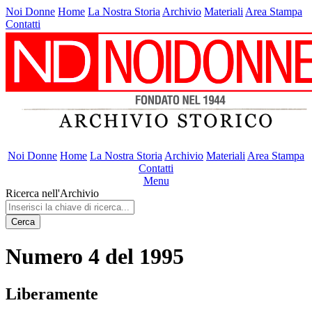
Noi Donne
Home
La Nostra Storia
Archivio
Materiali
Area Stampa
Contatti
Noi Donne
Home
La Nostra Storia
Archivio
Materiali
Area Stampa
Contatti
Menu
Ricerca nell'Archivio
Cerca
Numero 4 del 1995
Liberamente