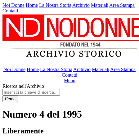
Noi Donne
Home
La Nostra Storia
Archivio
Materiali
Area Stampa
Contatti
Noi Donne
Home
La Nostra Storia
Archivio
Materiali
Area Stampa
Contatti
Menu
Ricerca nell'Archivio
Cerca
Numero 4 del 1995
Liberamente