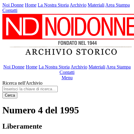
Noi Donne
Home
La Nostra Storia
Archivio
Materiali
Area Stampa
Contatti
Noi Donne
Home
La Nostra Storia
Archivio
Materiali
Area Stampa
Contatti
Menu
Ricerca nell'Archivio
Cerca
Numero 4 del 1995
Liberamente