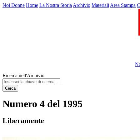
Noi Donne
Home
La Nostra Storia
Archivio
Materiali
Area Stampa
C
No
Ricerca nell'Archivio
Cerca
Numero 4 del 1995
Liberamente