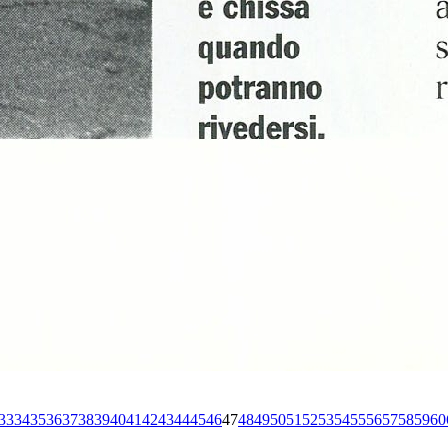
33
34
35
36
37
38
39
40
41
42
43
44
45
46
47
48
49
50
51
52
53
54
55
56
57
58
59
60