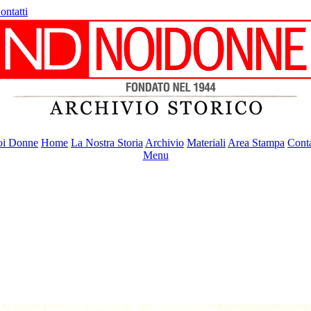
ontatti
i Donne
Home
La Nostra Storia
Archivio
Materiali
Area Stampa
Conta
Menu