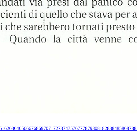
61
62
63
64
65
66
67
68
69
70
71
72
73
74
75
76
77
78
79
80
81
82
83
84
85
86
87
88