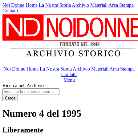
Noi Donne
Home
La Nostra Storia
Archivio
Materiali
Area Stampa
Contatti
Noi Donne
Home
La Nostra Storia
Archivio
Materiali
Area Stampa
Contatti
Menu
Ricerca nell'Archivio
Cerca
Numero 4 del 1995
Liberamente