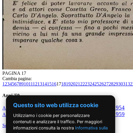
PAGINA 17
Cambia pagina:
1
2
3
4
5
6
7
8
9
10
11
12
13
14
15
16
17
18
19
20
21
22
23
24
25
26
27
28
29
30
31
32
Anni '50
Questo sito web utilizza cookie
1950
1951
1952
1953
1954
Anno
Anno
Anno
Anno
Anno
1955
1956
1957
1958
1959
Anno
Anno
Anno
Anno
Anno
Utilizziamo i cookie per personalizzare
contenuti e analizzare il traffico. Per maggiori
Scegli per decennio
informazioni consulta la nostra
Informativa sulla