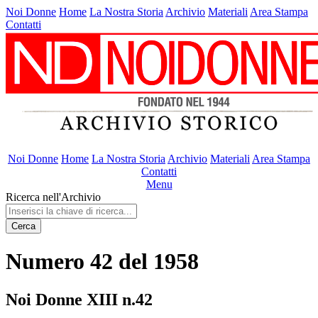
Noi Donne
Home
La Nostra Storia
Archivio
Materiali
Area Stampa
Contatti
Noi Donne
Home
La Nostra Storia
Archivio
Materiali
Area Stampa
Contatti
Menu
Ricerca nell'Archivio
Cerca
Numero 42 del 1958
Noi Donne XIII n.42