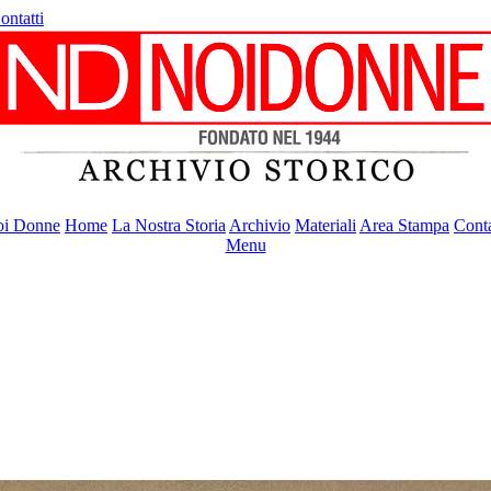
ontatti
i Donne
Home
La Nostra Storia
Archivio
Materiali
Area Stampa
Conta
Menu