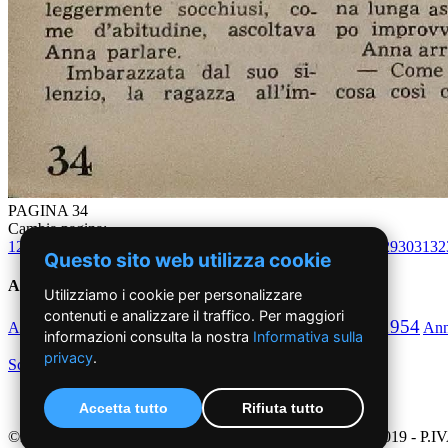
PAGINA 34
Cambia pagina:
1
2
3
4
5
6
7
8
9
10
11
12
13
14
15
16
17
18
19
20
21
22
23
24
25
26
27
28
29
30
31
32
Questo sito web utilizza cookie
Anni '50
Utilizziamo i cookie per personalizzare
contenuti e analizzare il traffico. Per maggiori
1950
1951
1952
1953
1954
Anno
Anno
Anno
Anno
Anno
An
informazioni consulta la nostra
Informativa sulla
privacy
.
Scegli per decennio
Accetta tutto
Rifiuta tutto
©2019 - NoiDonne - Iscrizione ROC n.33421 del 23 /09/ 2019 - P.