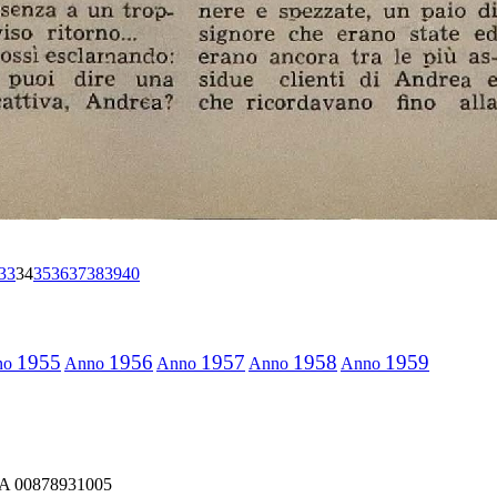
33
34
35
36
37
38
39
40
1955
1956
1957
1958
1959
no
Anno
Anno
Anno
Anno
IVA 00878931005