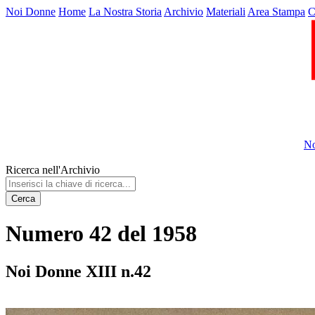
Noi Donne
Home
La Nostra Storia
Archivio
Materiali
Area Stampa
C
No
Ricerca nell'Archivio
Cerca
Numero 42 del 1958
Noi Donne XIII n.42