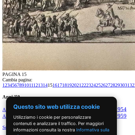
PAGINA 15
Cambia pagina:
1
2
3
4
5
6
7
8
9
10
11
12
13
14
15
16
17
18
19
20
21
22
23
24
25
26
27
28
29
30
31
32
Anni '50
Questo sito web utilizza cookie
1950
1951
1952
1953
1954
Anno
Anno
Anno
Anno
Anno
1955
1956
1957
1958
1959
Anno
Anno
Anno
Anno
Anno
Utilizziamo i cookie per personalizzare
contenuti e analizzare il traffico. Per maggiori
Scegli per decennio
informazioni consulta la nostra
Informativa sulla