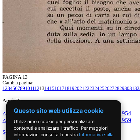
PAGINA 13
Cambia pagina:
1
2
3
4
5
6
7
8
9
10
11
12
13
14
15
16
17
18
19
20
21
22
23
24
25
26
27
28
29
30
31
32
Anni '50
Questo sito web utilizza cookie
1950
1951
1952
1953
1954
Anno
Anno
Anno
Anno
Anno
1955
1956
1957
1958
1959
Anno
Anno
Anno
Anno
Anno
Utilizziamo i cookie per personalizzare
contenuti e analizzare il traffico. Per maggiori
Scegli per decennio
informazioni consulta la nostra
Informativa sulla