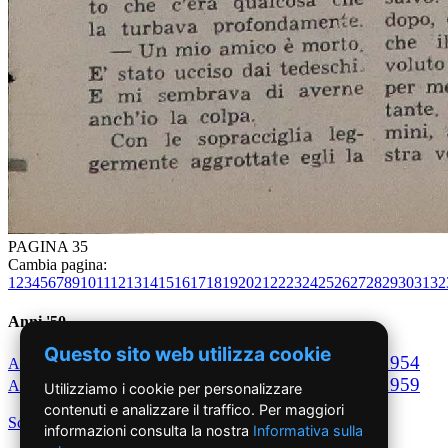
PAGINA 35
Cambia pagina:
1
2
3
4
5
6
7
8
9
10
11
12
13
14
15
16
17
18
19
20
21
22
23
24
25
26
27
28
29
30
31
32
Anni '50
Questo sito web utilizza cookie
1950
1951
1952
1953
1954
Anno
Anno
Anno
Anno
Anno
1955
1956
1957
1958
1959
Anno
Anno
Anno
Anno
Anno
Utilizziamo i cookie per personalizzare
contenuti e analizzare il traffico. Per maggiori
Scegli per decennio
informazioni consulta la nostra
Informativa sulla