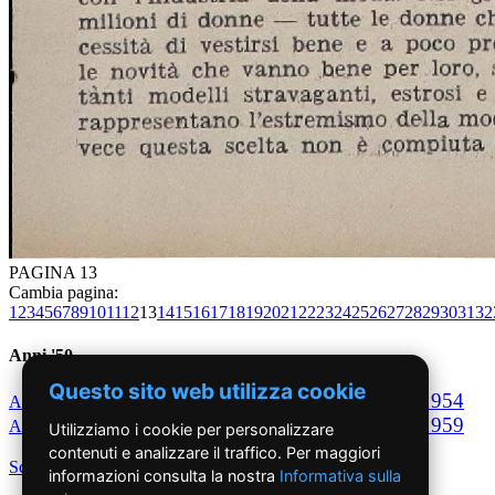
PAGINA 13
Cambia pagina:
1
2
3
4
5
6
7
8
9
10
11
12
13
14
15
16
17
18
19
20
21
22
23
24
25
26
27
28
29
30
31
32
Anni '50
Questo sito web utilizza cookie
1950
1951
1952
1953
1954
Anno
Anno
Anno
Anno
Anno
1955
1956
1957
1958
1959
Anno
Anno
Anno
Anno
Anno
Utilizziamo i cookie per personalizzare
contenuti e analizzare il traffico. Per maggiori
Scegli per decennio
informazioni consulta la nostra
Informativa sulla