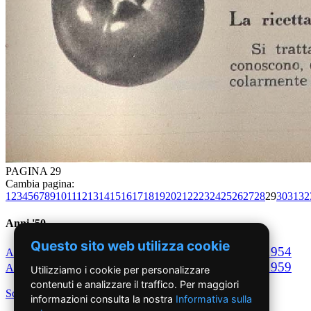
PAGINA 29
Cambia pagina:
1
2
3
4
5
6
7
8
9
10
11
12
13
14
15
16
17
18
19
20
21
22
23
24
25
26
27
28
29
30
31
32
Anni '50
Questo sito web utilizza cookie
1950
1951
1952
1953
1954
Anno
Anno
Anno
Anno
Anno
1955
1956
1957
1958
1959
Anno
Anno
Anno
Anno
Anno
Utilizziamo i cookie per personalizzare
contenuti e analizzare il traffico. Per maggiori
Scegli per decennio
informazioni consulta la nostra
Informativa sulla