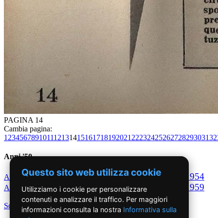
PAGINA 14
Cambia pagina:
1
2
3
4
5
6
7
8
9
10
11
12
13
14
15
16
17
18
19
20
21
22
23
24
25
26
27
28
29
30
31
32
Anni '50
Questo sito web utilizza cookie
1950
1951
1952
1953
1954
Anno
Anno
Anno
Anno
Anno
1955
1956
1957
1958
1959
Anno
Anno
Anno
Anno
Anno
Utilizziamo i cookie per personalizzare
contenuti e analizzare il traffico. Per maggiori
Scegli per decennio
informazioni consulta la nostra
Informativa sulla