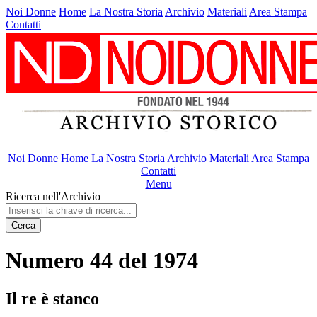
Noi Donne
Home
La Nostra Storia
Archivio
Materiali
Area Stampa
Contatti
Noi Donne
Home
La Nostra Storia
Archivio
Materiali
Area Stampa
Contatti
Menu
Ricerca nell'Archivio
Cerca
Numero 44 del 1974
Il re è stanco