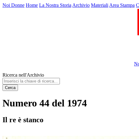
Noi Donne
Home
La Nostra Storia
Archivio
Materiali
Area Stampa
C
No
Ricerca nell'Archivio
Cerca
Numero 44 del 1974
Il re è stanco