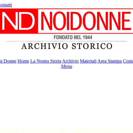
ontatti
i Donne
Home
La Nostra Storia
Archivio
Materiali
Area Stampa
Conta
Menu