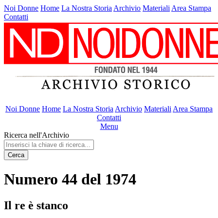
Noi Donne
Home
La Nostra Storia
Archivio
Materiali
Area Stampa
Contatti
Noi Donne
Home
La Nostra Storia
Archivio
Materiali
Area Stampa
Contatti
Menu
Ricerca nell'Archivio
Cerca
Numero 44 del 1974
Il re è stanco