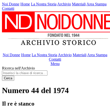
Noi Donne
Home
La Nostra Storia
Archivio
Materiali
Area Stampa
Contatti
Noi Donne
Home
La Nostra Storia
Archivio
Materiali
Area Stampa
Contatti
Menu
Ricerca nell'Archivio
Cerca
Numero 44 del 1974
Il re è stanco