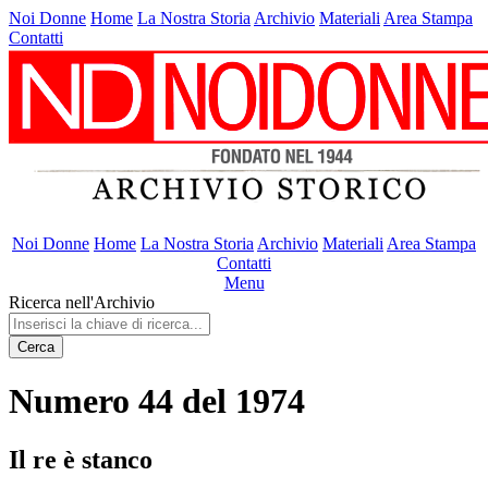
Noi Donne
Home
La Nostra Storia
Archivio
Materiali
Area Stampa
Contatti
Noi Donne
Home
La Nostra Storia
Archivio
Materiali
Area Stampa
Contatti
Menu
Ricerca nell'Archivio
Cerca
Numero 44 del 1974
Il re è stanco