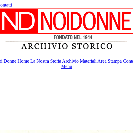
ontatti
i Donne
Home
La Nostra Storia
Archivio
Materiali
Area Stampa
Conta
Menu