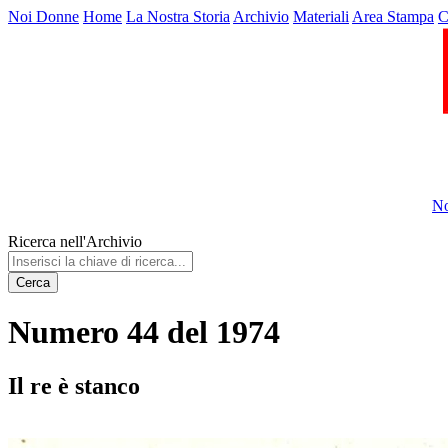
Noi Donne
Home
La Nostra Storia
Archivio
Materiali
Area Stampa
C
No
Ricerca nell'Archivio
Cerca
Numero 44 del 1974
Il re è stanco