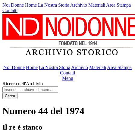
Noi Donne
Home
La Nostra Storia
Archivio
Materiali
Area Stampa
Contatti
Noi Donne
Home
La Nostra Storia
Archivio
Materiali
Area Stampa
Contatti
Menu
Ricerca nell'Archivio
Cerca
Numero 44 del 1974
Il re è stanco