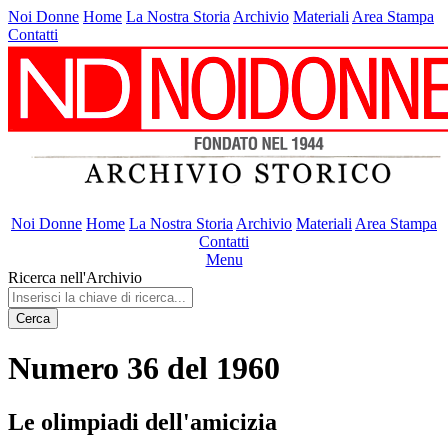
Noi Donne
Home
La Nostra Storia
Archivio
Materiali
Area Stampa
Contatti
Noi Donne
Home
La Nostra Storia
Archivio
Materiali
Area Stampa
Contatti
Menu
Ricerca nell'Archivio
Cerca
Numero 36 del 1960
Le olimpiadi dell'amicizia