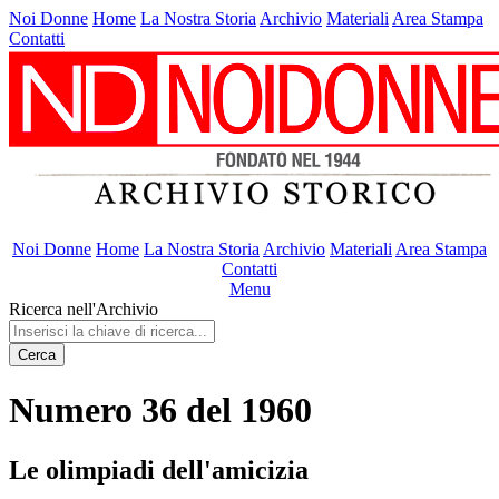
Noi Donne
Home
La Nostra Storia
Archivio
Materiali
Area Stampa
Contatti
Noi Donne
Home
La Nostra Storia
Archivio
Materiali
Area Stampa
Contatti
Menu
Ricerca nell'Archivio
Cerca
Numero 36 del 1960
Le olimpiadi dell'amicizia