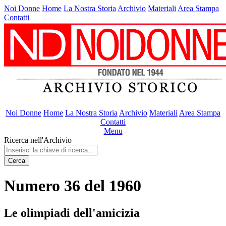
Noi Donne
Home
La Nostra Storia
Archivio
Materiali
Area Stampa
Contatti
Noi Donne
Home
La Nostra Storia
Archivio
Materiali
Area Stampa
Contatti
Menu
Ricerca nell'Archivio
Cerca
Numero 36 del 1960
Le olimpiadi dell'amicizia