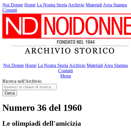
Noi Donne
Home
La Nostra Storia
Archivio
Materiali
Area Stampa
Contatti
Noi Donne
Home
La Nostra Storia
Archivio
Materiali
Area Stampa
Contatti
Menu
Ricerca nell'Archivio
Cerca
Numero 36 del 1960
Le olimpiadi dell'amicizia