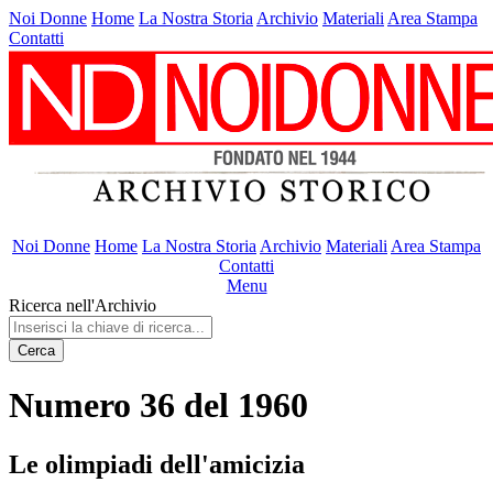
Noi Donne
Home
La Nostra Storia
Archivio
Materiali
Area Stampa
Contatti
Noi Donne
Home
La Nostra Storia
Archivio
Materiali
Area Stampa
Contatti
Menu
Ricerca nell'Archivio
Cerca
Numero 36 del 1960
Le olimpiadi dell'amicizia