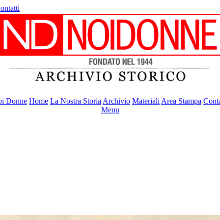
ontatti
i Donne
Home
La Nostra Storia
Archivio
Materiali
Area Stampa
Conta
Menu