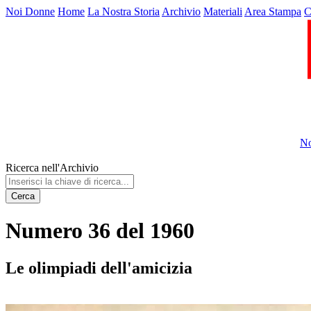
Noi Donne
Home
La Nostra Storia
Archivio
Materiali
Area Stampa
C
No
Ricerca nell'Archivio
Cerca
Numero 36 del 1960
Le olimpiadi dell'amicizia