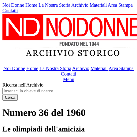
Noi Donne
Home
La Nostra Storia
Archivio
Materiali
Area Stampa
Contatti
Noi Donne
Home
La Nostra Storia
Archivio
Materiali
Area Stampa
Contatti
Menu
Ricerca nell'Archivio
Cerca
Numero 36 del 1960
Le olimpiadi dell'amicizia