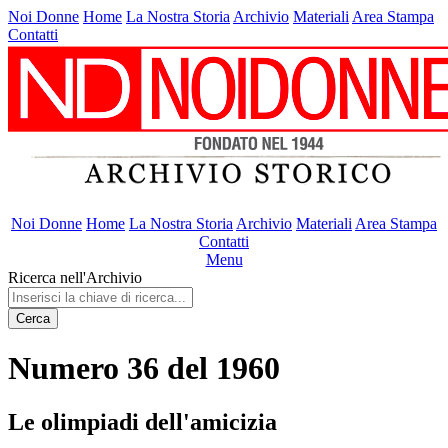
Noi Donne
Home
La Nostra Storia
Archivio
Materiali
Area Stampa
Contatti
Noi Donne
Home
La Nostra Storia
Archivio
Materiali
Area Stampa
Contatti
Menu
Ricerca nell'Archivio
Cerca
Numero 36 del 1960
Le olimpiadi dell'amicizia