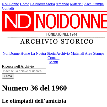
Noi Donne
Home
La Nostra Storia
Archivio
Materiali
Area Stampa
Contatti
Noi Donne
Home
La Nostra Storia
Archivio
Materiali
Area Stampa
Contatti
Menu
Ricerca nell'Archivio
Cerca
Numero 36 del 1960
Le olimpiadi dell'amicizia