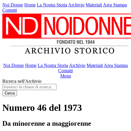
Noi Donne
Home
La Nostra Storia
Archivio
Materiali
Area Stampa
Contatti
Noi Donne
Home
La Nostra Storia
Archivio
Materiali
Area Stampa
Contatti
Menu
Ricerca nell'Archivio
Cerca
Numero 46 del 1973
Da minorenne a maggiorenne