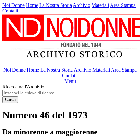
Noi Donne
Home
La Nostra Storia
Archivio
Materiali
Area Stampa
Contatti
Noi Donne
Home
La Nostra Storia
Archivio
Materiali
Area Stampa
Contatti
Menu
Ricerca nell'Archivio
Cerca
Numero 46 del 1973
Da minorenne a maggiorenne