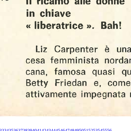
33
34
35
36
37
38
39
40
41
42
43
44
45
46
47
48
49
50
51
52
53
54
55
56