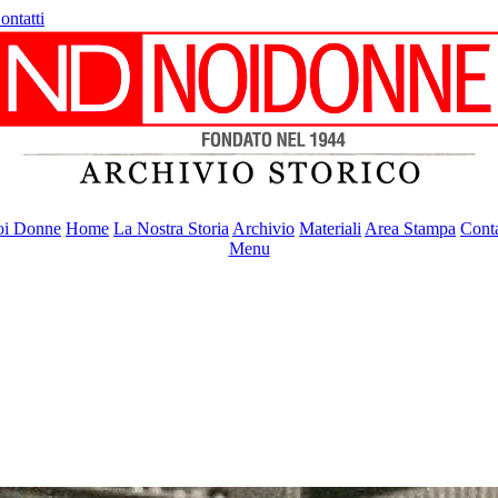
ontatti
i Donne
Home
La Nostra Storia
Archivio
Materiali
Area Stampa
Conta
Menu