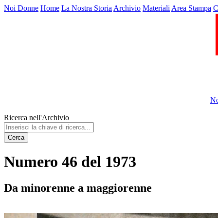
Noi Donne
Home
La Nostra Storia
Archivio
Materiali
Area Stampa
C
No
Ricerca nell'Archivio
Cerca
Numero 46 del 1973
Da minorenne a maggiorenne