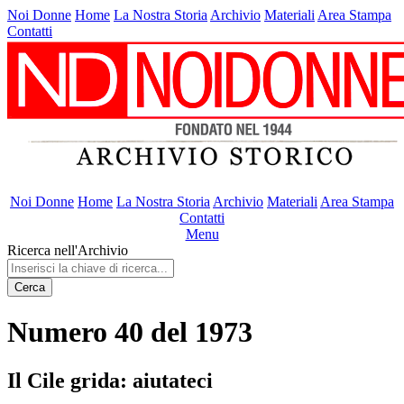
Noi Donne
Home
La Nostra Storia
Archivio
Materiali
Area Stampa
Contatti
Noi Donne
Home
La Nostra Storia
Archivio
Materiali
Area Stampa
Contatti
Menu
Ricerca nell'Archivio
Cerca
Numero 40 del 1973
Il Cile grida: aiutateci