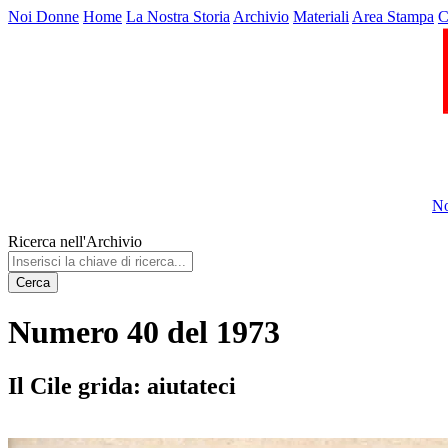
Noi Donne
Home
La Nostra Storia
Archivio
Materiali
Area Stampa
C
No
Ricerca nell'Archivio
Cerca
Numero 40 del 1973
Il Cile grida: aiutateci