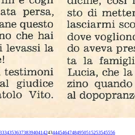
33
34
35
36
37
38
39
40
41
42
43
44
45
46
47
48
49
50
51
52
53
54
55
56