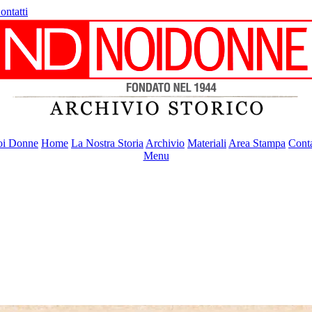
ontatti
i Donne
Home
La Nostra Storia
Archivio
Materiali
Area Stampa
Conta
Menu